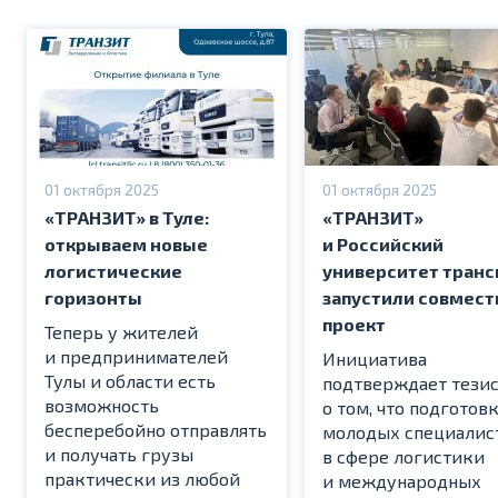
01 октября 2025
01 октября 2025
«ТРАНЗИТ» в Туле:
«ТРАНЗИТ»
открываем новые
и Российский
логистические
университет транс
горизонты
запустили совмес
проект
Теперь у жителей
и предпринимателей
Инициатива
Тулы и области есть
подтверждает тези
возможность
о том, что подготов
бесперебойно отправлять
молодых специалис
и получать грузы
в сфере логистики
практически из любой
и международных