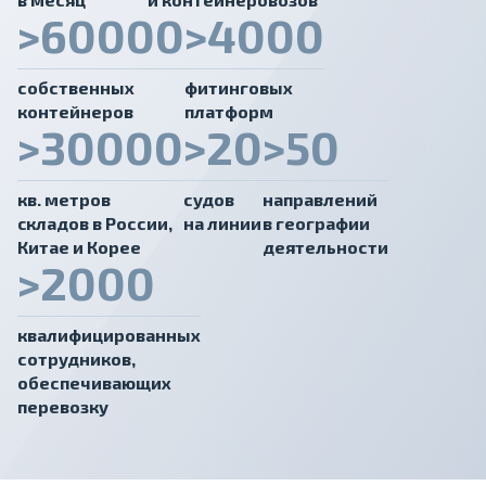
>60000
>4000
собственных
фитинговых
контейнеров
платформ
>30000
>20
>50
кв. метров
судов
направлений
cкладов в России,
на линии
в географии
Китае и Корее
деятельности
>2000
квалифицированных
сотрудников,
обеспечивающих
перевозку