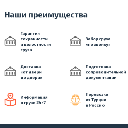
Наши преимущества
Гарантия
сохранности
Забор груза
и целостности
«по звонку»
груза
Доставка
Подготовка
«от двери
сопроводительной
до двери»
документации
Перевозки
Информация
из Турции
о грузе 24/7
в Россию