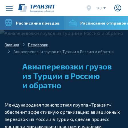
RU
EN
Расписание поездов
Расписание отправок
CN
VI
Главная
Перевозки
Авиаперевозки грузов из Турции в Россию и обратно
Авиаперевозки грузов
из Турции в Россию
и обратно
Международная транспортная группа «Транзит»
обеспечит эффективную организацию авиационных
перевозок из России в Турцию, сделав процесс
доставки максимально простым и удобным.