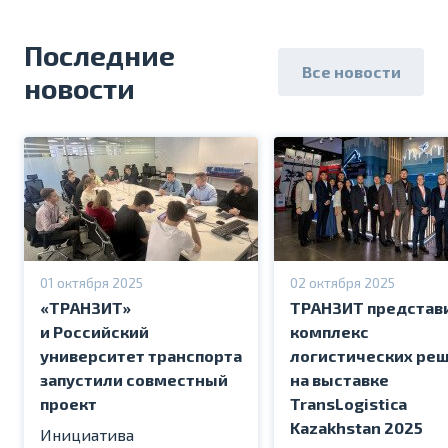
Последние
Все новости
новости
01 октября 2025
02 октября 2025
«ТРАНЗИТ»
ТРАНЗИТ представ
и Российский
комплекс
университет транспорта
логистических ре
запустили совместный
на выставке
проект
TransLogistica
Kazakhstan 2025
Инициатива