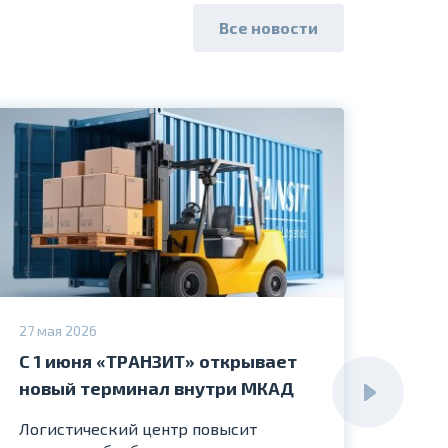
Все новости
27 мая 2026
30 ма
С 1 июня «ТРАНЗИТ» открывает
«ТР
новый терминал внутри МКАД
конг
кад
Логистический центр повысит
и п