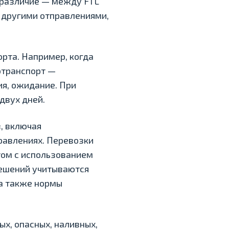
 различие — между FTL
с другими отправлениями,
орта.
Например, когда
отранспорт —
я, ожидание. При
двух дней.
, включая
равлениях. Перевозки
ом с использованием
решений учитываются
 а также нормы
х, опасных, наливных,