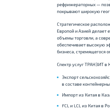
рефрижераторных — позв
покрывают широкую геог
Стратегическое располо
Европой и Азией делает
объемы торговли, а совр
обеспечивает высокую э
бизнеса, стремящегося о
Спектр услуг ТРАНЗИТ в 
Экспорт сельскохозяйс
в составе контейнерны
Импорт из Китая в Каз
FCL и LCL из Китая в Р