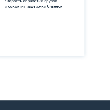
скорость обработки грузов
мас
и сократит издержки бизнеса
Полу
отра
проф