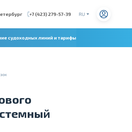
Петербург
+7 (423) 279-57-39
RU
EN
CN
ние судоходных линий и тарифы
VI
озок
ового
истемный