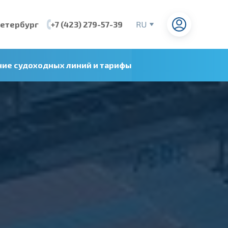
Петербург
+7 (423) 279-57-39
RU
EN
CN
ние судоходных линий и тарифы
VI