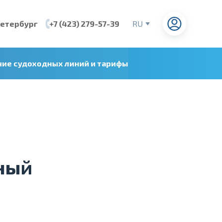
Петербург
+7 (423) 279-57-39
RU
EN
CN
ние судоходных линий и тарифы
VI
ный