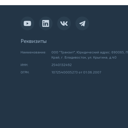
Реквизиты
Наименование:
ООО "Транзит", Юридический адрес: 690065, 
Край, г. Владивосток, ул. Крыгина, д.40
ИНН:
2540132492
ОГРН:
1072540005273 от 01.06.2007