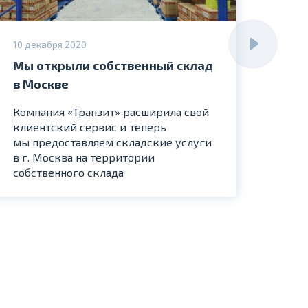
10 декабря 2020
16 де
Мы открыли собственный склад
Ком
в Москве
соб
пар
Компания «Транзит» расширила свой
клиентский сервис и теперь
В но
мы предоставляем складские услуги
прио
в г. Москва на территории
конт
собственного склада