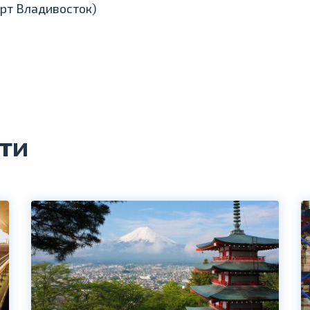
орт Владивосток)
ти