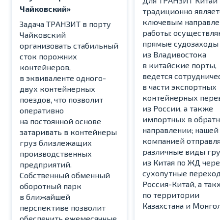
Для ТРАНЗИТ Китай
Чайковский»
традиционно являет
ключевым направл
Задача ТРАНЗИТ в порту
работы: осуществля
Чайковский
прямые судозаходы
организовать стабильный
из Владивостока
сток порожних
в китайские порты,
контейнеров,
ведется сотрудниче
в эквиваленте одного-
в части экспортных
двух контейнерных
контейнерных пере
поездов, что позволит
из России, а также
оперативно
импортных в обрат
на постоянной основе
направлении; нашей
затаривать в контейнеры
компанией отправл
груз близлежащих
различные виды гр
производственных
из Китая по ЖД чере
предприятий.
сухопутные перехо
Собственный обменный
Россия-Китай, а так
оборотный парк
по территории
в ближайшей
Казахстана и Монго
перспективе позволит
обеспечить ежемесячные