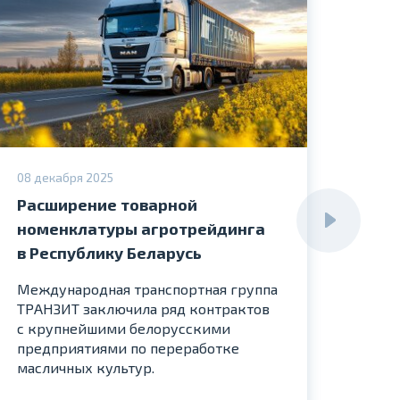
08 декабря 2025
09 де
Расширение товарной
ТРАН
номенклатуры агротрейдинга
для
в Республику Беларусь
рит
Международная транспортная группа
Собс
ТРАНЗИТ заключила ряд контрактов
логи
с крупнейшими белорусскими
Моск
предприятиями по переработке
и ст
масличных культур.