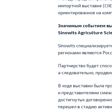
импортной выставке (CII
ориентированное на ком
Значимым событием выс
Sinowits Agriculture Sc
Sinowits специализирует
регионами являются Росси
Партнерство будет спосо
а следовательно, продв
В ходе выставки была пр
и представителями смежн
достигнутых договоренно
перешел в стадию активн