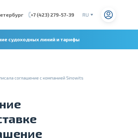
Петербург
+7 (423) 279-57-39
RU
EN
CN
ние судоходных линий и тарифы
VI
писала соглашение с компанией Sinowits
ние
ставке
лашение