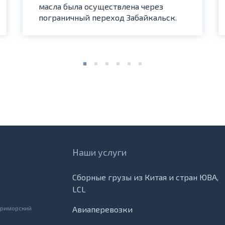
масла была осуществлена через
пограничный переход Забайкальск.
Наши услуги
Сборные грузы из Китая и стран ЮВА,
LCL
Приморский
Авиаперевозки