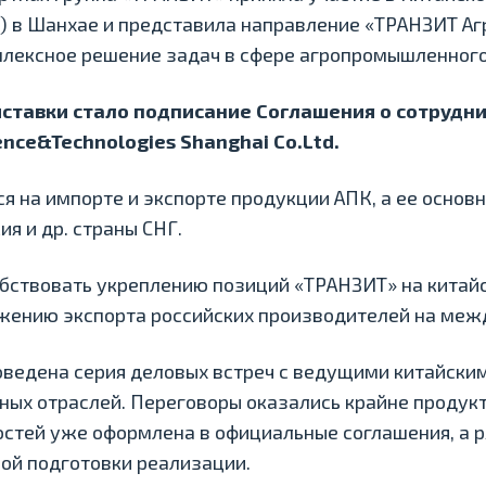
E) в Шанхае и представила направление «ТРАНЗИТ Аг
плексное решение задач в сфере агропромышленного
тавки стало подписание Соглашения о сотрудни
ience&Technologies Shanghai Co.Ltd.
ся на импорте и экспорте продукции АПК, а ее осно
я и др. страны СНГ.
бствовать укреплению позиций «ТРАНЗИТ» на китай
ижению экспорта российских производителей на меж
оведена серия деловых встреч с ведущими китайск
ых отраслей. Переговоры оказались крайне продукт
стей уже оформлена в официальные соглашения, а р
ой подготовки реализации.