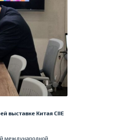
й выставке Китая CIIE
кой международной