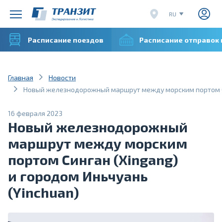
RU
EN
Расписание поездов
Расписание отправок
CN
VI
Главная
Новости
Новый железнодорожный маршрут между морским портом Син
16 февраля 2023
Новый железнодорожный
маршрут между морским
портом Синган (Xingang)
и городом Иньчуань
(Yinchuan)